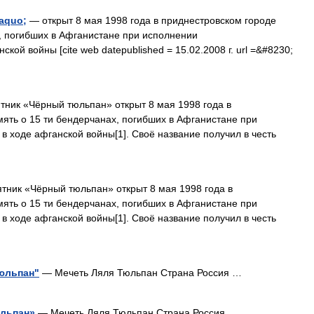
aquo;
— открыт 8 мая 1998 года в приднестровском городе
, погибших в Афганистане при исполнении
кой войны [cite web datepublished = 15.02.2008 г. url =&#8230;
ник «Чёрный тюльпан» открыт 8 мая 1998 года в
ять о 15 ти бендерчанах, погибших в Афганистане при
в ходе афганской войны[1]. Своё название получил в честь
ник «Чёрный тюльпан» открыт 8 мая 1998 года в
ять о 15 ти бендерчанах, погибших в Афганистане при
в ходе афганской войны[1]. Своё название получил в честь
Тюльпан"
— Мечеть Ляля Тюльпан Страна Россия …
юльпан»
— Мечеть Ляля Тюльпан Страна Россия …