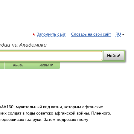
Запомнить сайт
Словарь на свой сайт
RU
едии на Академике
Найти!
Книги
Игры ⚽
#160; мучительный вид казни, которым афганские
их солдат в годы советско афганской войны. Пленного,
подвешивают за руки. Затем подрезают кожу