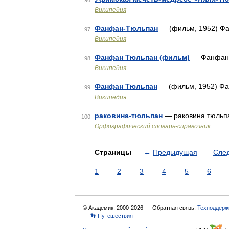
96
Википедия
Фанфан-Тюльпан
— (фильм, 1952) Фа
97
Википедия
Фанфан Тюльпан (фильм)
— Фанфан 
98
Википедия
Фанфан Тюльпан
— (фильм, 1952) Фа
99
Википедия
раковина-тюльпан
— раковина тюльп
100
Орфографический словарь-справочник
Страницы
←
Предыдущая
Сле
1
2
3
4
5
6
© Академик, 2000-2026
Обратная связь:
Техподдерж
👣 Путешествия