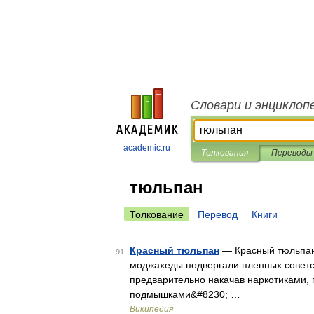
Словари и энциклоп
academic.ru
Толкования
Переводы
тюльпан
Толкование
Перевод
Книги
Красный тюльпан
— Красный тюльпан&
91
моджахеды подвергали пленных советск
предварительно накачав наркотиками, 
подмышками&#8230; …
Википедия