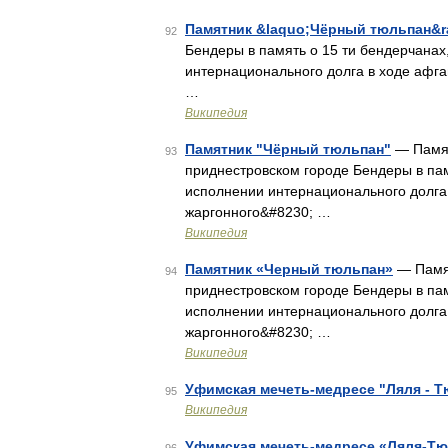
Памятник &laquo;Чёрный тюльпан&r
92
Бендеры в память о 15 ти бендерчанах
интернационального долга в ходе афганс
…
Википедия
Памятник "Чёрный тюльпан"
— Памят
93
приднестровском городе Бендеры в пам
исполнении интернационального долга 
жаргонного&#8230; …
Википедия
Памятник «Черный тюльпан»
— Памят
94
приднестровском городе Бендеры в пам
исполнении интернационального долга 
жаргонного&#8230; …
Википедия
Уфимская мечеть-медресе "Ляля - 
95
Википедия
Уфимская мечеть-медресе «Ляля-Т